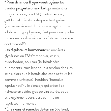
* Pour diminuer l'hyper-oestrogénie: 
les 
plantes 
progestérones-like
 (qui imitent les 
progestérones): en TM (teinture-mère): 
gattilier, alchémille, salsepareille et grémil 
(cette dernière est diurétique et agit comme 
inhibiteur hypophysaire, c'est pour cela que les 
Indiennes nord-américaines l'utilisent comme 
contraceptif!).
Les régulateurs hormonaux:
en macérats 
glycérines ou TM:framboisier, cassis, 
cynorhodon, bouleau (ici bétulacées 
pubescents, excellent pour la tension dans les 
seins, alors que le betula alba est plutôt utilisé 
comme diurétique), houblon (humulus 
lupulus) et l'huile d'onagre qui grâce à sa 
richesse en acides gras polyinsaturés, peut 
être également considéré comme un 
regulateur hormonal. 
* Draineurs et remedes de terrain
 (de fond):