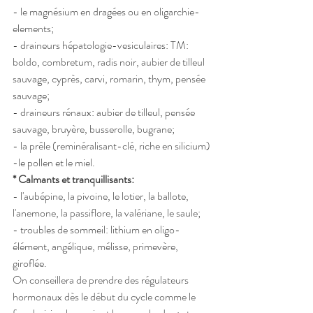
- le magnésium en dragées ou en oligarchie-
elements;
- draineurs hépatologie-vesiculaires: TM: 
boldo, combretum, radis noir, aubier de tilleul 
sauvage, cyprès, carvi, romarin, thym, pensée 
sauvage;
- draineurs rénaux: aubier de tilleul, pensée 
sauvage, bruyère, busserolle, bugrane;
- la prêle (reminéralisant-clé, riche en silicium)
-le pollen et le miel.
* Calmants et tranquillisants:
- l'aubépine, la pivoine, le lotier, la ballote, 
l'anemone, la passiflore, la valériane, le saule;
- troubles de sommeil: lithium en oligo-
élément, angélique, mélisse, primevère, 
giroflée. 
On conseillera de prendre des régulateurs 
hormonaux dès le début du cycle comme le 