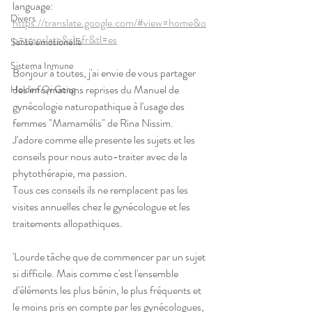
language: 
Divers
https://translate.google.com/#view=home&o
p=translate&sl=fr&tl=es
Santé emotionelle
Sistema Inmune
Bonjour à toutes, j'ai envie de vous partager 
des informations reprises du Manuel de 
Holden Qi Gong
gynécologie naturopathique à l'usage des 
femmes "Mamamélis" de Rina Nissim. 
J'adore comme elle presente les sujets et les 
conseils pour nous auto-traiter avec de la 
phytothérapie, ma passion. 
Tous ces conseils ils ne remplacent pas les 
visites annuelles chez le gynécologue et les 
traitements allopathiques.
'Lourde tâche que de commencer par un sujet 
si difficile. Mais comme c'est l'ensemble 
d'éléments les plus bénin, le plus fréquents et 
le moins pris en compte par les gynécologues, 