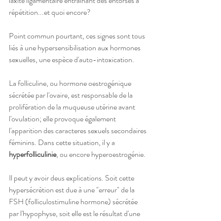
laxité ligamentaire entraînant des entorses à 
répétition...et quoi encore?
Point commun pourtant, ces signes sont tous 
liés à une hypersensibilisation aux hormones 
sexuelles, une espèce d'auto-intoxication. 
La folliculine, ou hormone oestrogénique 
sécrétée par l'ovaire, est responsable de la 
prolifération de la muqueuse utérine avant 
l'ovulation; elle provoque également 
l'apparition des caracteres sexuels secondaires 
féminins. Dans cette situation, il y a 
hyperfolliculinie
, ou encore hyperoestrogénie. 
Il peut y avoir deus explications. Soit cette 
hypersécrétion est due à une "erreur" de la 
FSH (folliculostimuline hormone) sécrétée 
par l'hypophyse, soit elle est le résultat d'une 