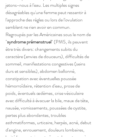
jetons-nous à l'eau. Les multiples signes 
désagréables qu'une femme peut ressentir à 
l'approche des règles ou lors de l'ovulation 
semblent ne rien avoir en commun. 
Regroupés par les Américaines sous le nom de 
"
syndrome prémenstruel
" (PMS, ils peuvent 
être très divers: changements subits du 
caractère (envies de douceurs), difficultés de 
sommeil, manifestations congestives (seins 
durs et sensibles), abdomen ballonné, 
constipation avec éventuelles poussée 
hémorroïdaire, rétention d'eau, prose de 
poids, éventuels œdèmes, crise vésiculaire 
avec difficulté à évacuer la bile, maux de tête, 
nausée, vomissements, poussées de cystite, 
pertes plus abondantes, troubles 
asthmatiformes, urticaire, herpès, acné, debut 
d'angine, enrouement, douleurs lombaires, 