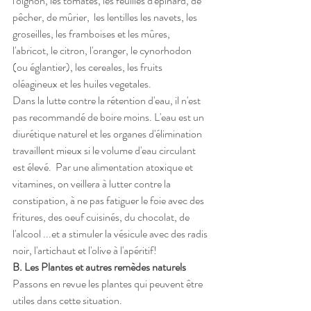
l'oignon, les tomates, les feuilles d'épinard, de 
pêcher, de mûrier,  les lentilles les navets, les 
groseilles, les framboises et les mûres, 
l'abricot, le citron, l'oranger, le cynorhodon 
(ou églantier), les cereales, les fruits 
oléagineux et les huiles vegetales. 
Dans la lutte contre la rétention d'eau, il n'est 
pas recommandé de boire moins. L'eau est un 
diurétique naturel et les organes d'élimination 
travaillent mieux si le volume d'eau circulant 
est élevé.  Par une alimentation atoxique et 
vitamines, on veillera à lutter contre la 
constipation, à ne pas fatiguer le foie avec des 
fritures, des oeuf cuisinés, du chocolat, de 
l'alcool ...et a stimuler la vésicule avec des radis 
noir, l'artichaut et l'olive à l'apéritif!
B. Les Plantes et autres remèdes naturels
Passons en revue les plantes qui peuvent être 
utiles dans cette situation.