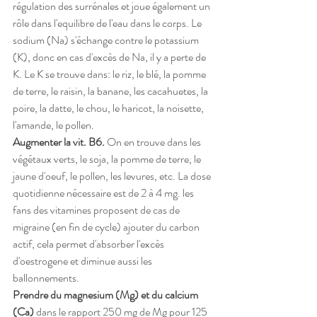
régulation des surrénales et joue également un 
rôle dans l'equilibre de l'eau dans le corps. Le 
sodium (Na) s'échange contre le potassium 
(K), donc en cas d'excès de Na, il y a perte de 
K. Le K se trouve dans: le riz, le blé, la pomme 
de terre, le raisin, la banane, les cacahuetes, la 
poire, la datte, le chou, le haricot, la noisette, 
l'amande, le pollen. 
Augmenter la vit. B6. 
On en trouve dans les 
végétaux verts, le soja, la pomme de terre, le 
jaune d'oeuf, le pollen, les levures, etc. La dose 
quotidienne nécessaire est de 2 à 4 mg. les 
fans des vitamines proposent de cas de 
migraine (en fin de cycle) ajouter du carbon 
actif, cela permet d'absorber l'excès 
d'oestrogene et diminue aussi les 
ballonnements. 
Prendre du magnesium (Mg) et du calcium 
(Ca) 
dans
le rapport 250 mg de Mg pour 125 