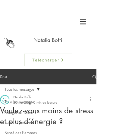
Natalia Boffi
Telecharger
Post
Tous les messages
Natalia Boffi
Tous les messages
20 mai 2024
0 min de lecture
Voulez-vous moins de stress
Manger sainement
et plus d’énergie ?
Santé Digestive
Santé des Femmes